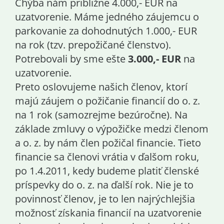
Chýba nám približne 4.000,- EUR na
uzatvorenie. Máme jedného záujemcu o
parkovanie za dohodnutých 1.000,- EUR
na rok (tzv. prepožičané členstvo).
Potrebovali by sme ešte
3.000,- EUR
na
uzatvorenie.
Preto oslovujeme našich členov, ktorí
majú záujem o požičanie financií do o. z.
na 1 rok (samozrejme bezúročne). Na
základe zmluvy o výpožičke medzi členom
a o. z. by nám člen požičal financie. Tieto
financie sa členovi vrátia v ďalšom roku,
po 1.4.2011, kedy budeme platiť členské
príspevky do o. z. na ďalší rok. Nie je to
povinnosť členov, je to len najrýchlejšia
možnosť získania financií na uzatvorenie