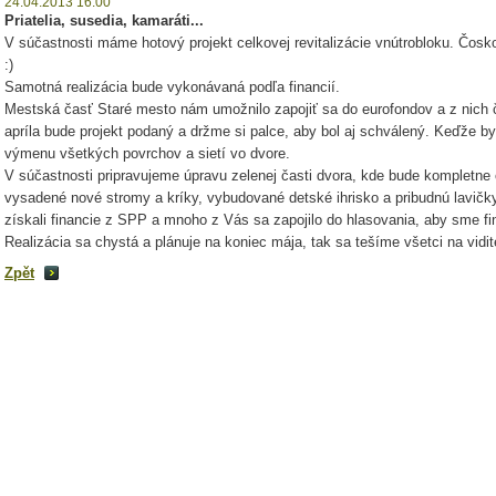
24.04.2013 16:00
Priatelia, susedia, kamaráti...
V súčastnosti máme hotový projekt celkovej revitalizácie vnútrobloku. Čos
:)
Samotná realizácia bude vykonávaná podľa financií.
Mestská časť Staré mesto nám umožnilo za
pojiť sa do eurofondov a z nich 
apríla bude projekt podaný a držme si palce, aby bol aj schválený. Keďže b
výmenu všetkých povrchov a sietí vo dvore.
V súčastnosti pripravujeme úpravu zelenej časti dvora, kde bude kompletn
vysadené nové stromy a kríky, vybudované detské ihrisko a pribudnú lavičky
získali financie z SPP a mnoho z Vás sa zapojilo do hlasovania, aby sme fin
Realizácia sa chystá a plánuje na koniec mája, tak sa tešíme všetci na vidi
Zpět