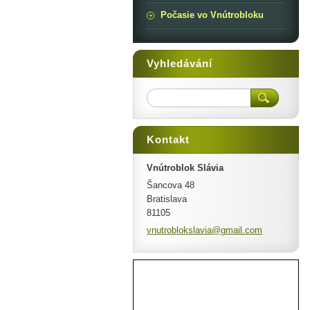
Počasie vo Vnútrobloku
Vyhledávání
Kontakt
Vnútroblok Slávia
Šancova 48
Bratislava
81105
vnutroblokslavia@gmail.com