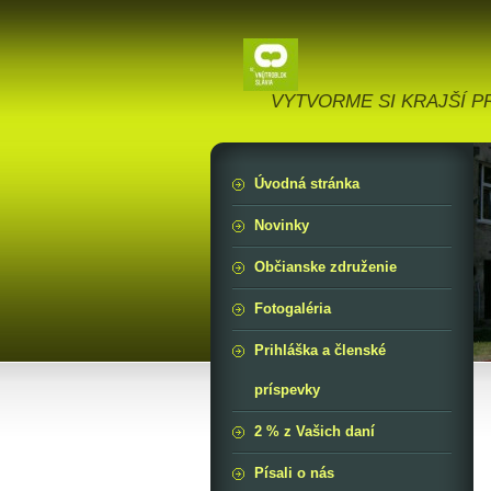
VYTVORME SI KRAJŠÍ PR
Úvodná stránka
Novinky
Občianske združenie
Fotogaléria
Prihláška a členské
príspevky
2 % z Vašich daní
Písali o nás