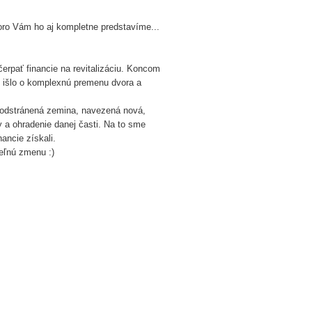
koro Vám ho aj kompletne predstavíme...
čerpať financie na revitalizáciu. Koncom
y išlo o komplexnú premenu dvora a
e odstránená zemina, navezená nová,
 a ohradenie danej časti. Na to sme
ancie získali.
teľnú zmenu :)