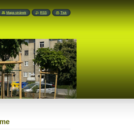
Mapa stránek
RSS
Tisk
eme