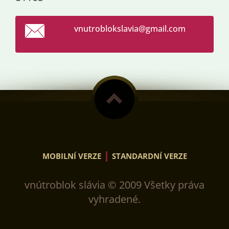
vnutroblokslavia@gmail.com
|
MOBILNÍ VERZE
STANDARDNÍ VERZE
vnútroblok slávia © 2009 Všetky práva
vyhradené.