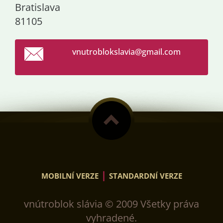
Bratislava
81105
vnutroblokslavia@gmail.com
|
MOBILNÍ VERZE
STANDARDNÍ VERZE
vnútroblok slávia © 2009 Všetky práva
vyhradené.