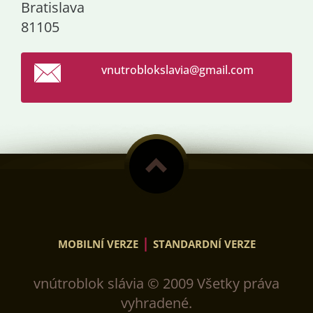
Bratislava
81105
vnutroblokslavia@gmail.com
|
MOBILNÍ VERZE
STANDARDNÍ VERZE
vnútroblok slávia © 2009 Všetky práva
vyhradené.