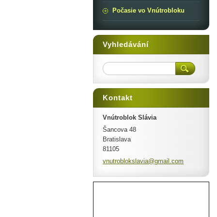
Počasie vo Vnútrobloku
Vyhledávání
Kontakt
Vnútroblok Slávia
Šancova 48
Bratislava
81105
vnutroblokslavia@gmail.com