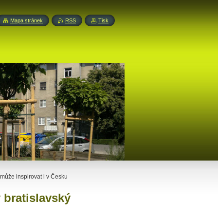
Mapa stránek
RSS
Tisk
 může inspirovat i v Česku
 bratislavský