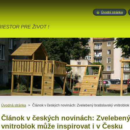
Úvodní stránka
IESTOR PRE ŽIVOT !
Úvodná stránka
>
Článok v českých novinách: Zvelebený bratislavský vnitroblok
Článok v českých novinách: Zvelebený
vnitroblok může inspirovat i v Česku