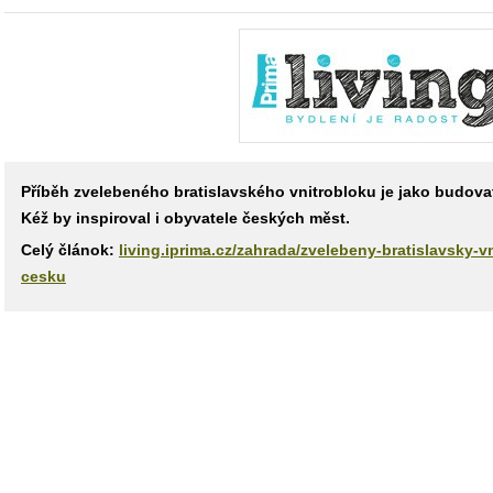
Příběh zvelebeného bratislavského vnitrobloku je jako budovat
Kéž by inspiroval i obyvatele českých měst.
Celý článok:
living.iprima.cz/zahrada/zvelebeny-bratislavsky-v
cesku