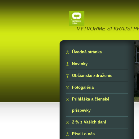
VYTVORME SI KRAJŠÍ PR
Úvodná stránka
Novinky
Občianske združenie
Fotogaléria
Prihláška a členské
príspevky
2 % z Vašich daní
Písali o nás