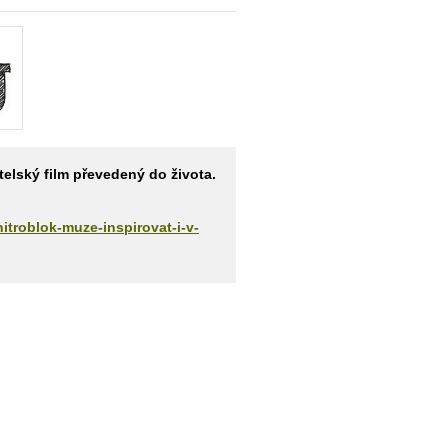
elský film převedený do života.
nitroblok-muze-inspirovat-i-v-