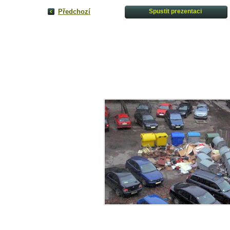
Předchozí
Spustit prezentaci