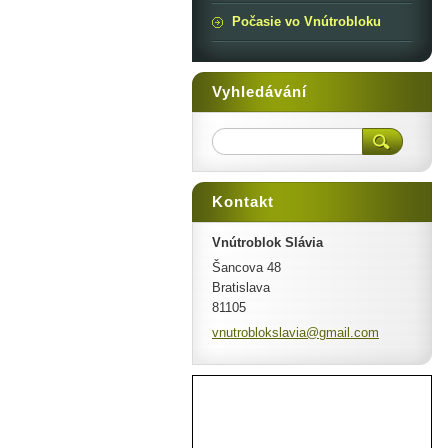
Počasie vo Vnútrobloku
Vyhledávání
Kontakt
Vnútroblok Slávia
Šancova 48
Bratislava
81105
vnutroblokslavia@gmail.com