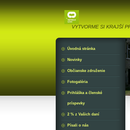
VYTVORME SI KRAJŠÍ PR
Úvodná stránka
Novinky
Občianske združenie
Fotogaléria
Prihláška a členské
príspevky
2 % z Vašich daní
Písali o nás