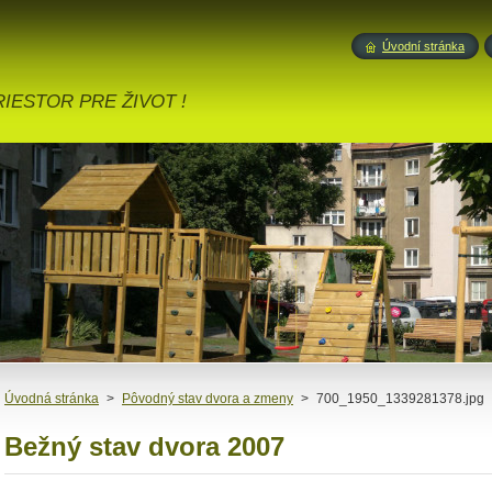
Úvodní stránka
IESTOR PRE ŽIVOT !
Úvodná stránka
>
Pôvodný stav dvora a zmeny
>
700_1950_1339281378.jpg
Bežný stav dvora 2007